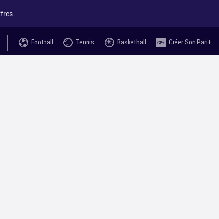
fres
Football
Tennis
Basketball
Créer Son Pari+