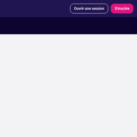
Ouvrir une session
S'inscrire
Media
Choisissez une compétition
Choisissez
dans la liste
des
compétitions
en live pour
afficher le
media.
Mes
Coupon
Paris