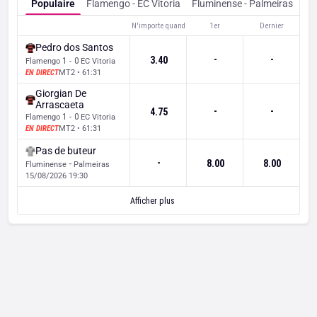
Populaire
Flamengo - EC Vitoria
Fluminense - Palmeiras
At
N'importe quand
1er
Dernier
Pedro dos Santos
-
-
3.40
1
0
Flamengo
EC Vitoria
EN DIRECT
MT2 • 61:31
Giorgian De
Arrascaeta
-
-
4.75
1
0
Flamengo
EC Vitoria
EN DIRECT
MT2 • 61:31
Pas de buteur
-
8.00
8.00
Fluminense
Palmeiras
15/08/2026 19:30
Afficher plus