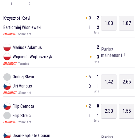
1
2
0
2
Krzysztof Kotyl
1.83
1.87
Bartlomiej Wisniewski
1
2
Sets
5ème set
EN DIRECT
2
Mariusz Adamus
Pariez
maintenant !
Wojciech Wojtaszczyk
3
Sets
Terminé
EN DIRECT
5
1
Ondrej Skvor
1.42
2.65
Jiri Vanous
3
1
Sets
3ème set
EN DIRECT
2
0
Filip Cernota
2.30
1.55
Filip Strejc
1
1
Sets
2ème set
EN DIRECT
Jean-Baptiste Cousin
Pariez