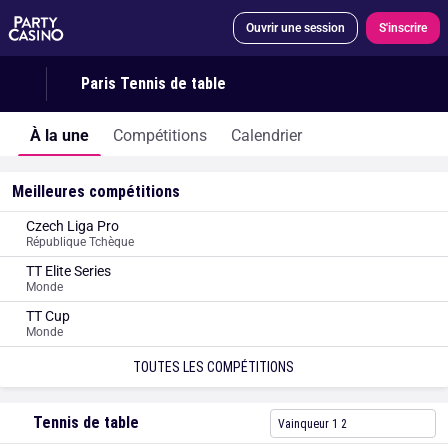
Ouvrir une session
S'inscrire
Paris Tennis de table
À la une
Compétitions
Calendrier
Meilleures compétitions
Czech Liga Pro
République Tchèque
TT Elite Series
Monde
TT Cup
Monde
TOUTES LES COMPÉTITIONS
Tennis de table
Vainqueur 1 2