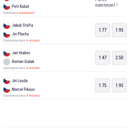
maintenant !
Petr Kubat
Commence
maintenant
Jakub Stolfa
1.77
1.95
Jiri Plachy
Commence dans
4 minutes
Jan Hrabec
1.47
2.50
Roman Guliak
Commence dans
4 minutes
Jiri Louda
1.75
1.95
Marcel Pikous
Commence dans
4 minutes