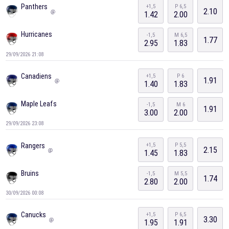
Panthers
+1,5
P 6,5
2.10
@
1.42
2.00
Hurricanes
-1,5
M 6,5
1.77
2.95
1.83
29/09/2026 21:08
Canadiens
+1,5
P 6
1.91
@
1.40
1.83
Maple Leafs
-1,5
M 6
1.91
3.00
2.00
29/09/2026 23:08
Rangers
+1,5
P 5,5
2.15
@
1.45
1.83
Bruins
-1,5
M 5,5
1.74
2.80
2.00
30/09/2026 00:08
Canucks
+1,5
P 6,5
3.30
@
1.95
1.91