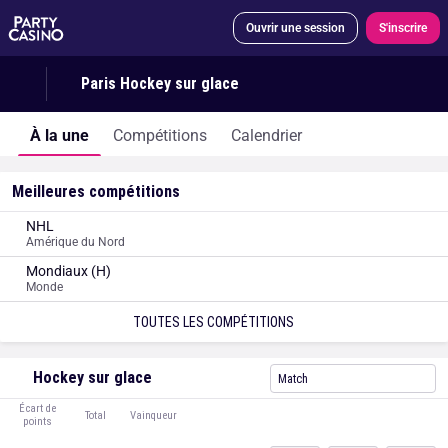
Ouvrir une session
S'inscrire
Paris Hockey sur glace
À la une
Compétitions
Calendrier
Meilleures compétitions
NHL
Amérique du Nord
Mondiaux (H)
Monde
TOUTES LES COMPÉTITIONS
Hockey sur glace
Match
Écart de
Total
Vainqueur
points