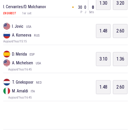
1.30
3.20
I. Cervantes/D. Molchanov
30
0
0
P
J
Sets
1er set
EN DIRECT
I. Jovic
USA
1.48
2.60
A. Korneeva
RUS
Aujourd'hui/15:15
D. Merida
ESP
3.10
1.36
A. Michelsen
USA
Aujourd'hui/16:45
T. Griekspoor
NED
1.48
2.60
M. Arnaldi
ITA
Aujourd'hui/16:45