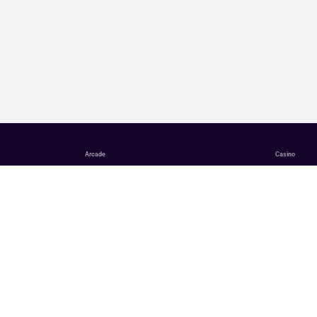
Arcade
Casino
English
Deutsch
English (Canada)
Français