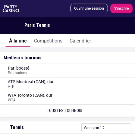
Ouvrir une session
S'inscrire
Paris Tennis
À la une
Compétitions
Calendrier
Meilleurs tournois
Pari boosté
Promotions
ATP Montréal (CAN), dur
ATP
WTA Toronto (CAN), dur
WTA
TOUS LES TOURNOIS
Tennis
Vainqueur 1 2