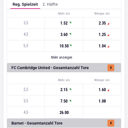
Reg. Spielzeit
2. Hälfte
Mehr als
Weniger als
3,5
1.52
2.35
4,5
3.60
1.25
5,5
10.50
1.04
Mehr anzeigen
FC Cambridge United - Gesamtanzahl Tore
K
Mehr als
Weniger als
2,5
2.15
1.60
3,5
7.50
1.08
4,5
26.00
Barnet - Gesamtanzahl Tore
K