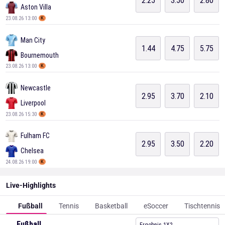
2.25
3.50
2.80
Aston Villa
23.08.26 13:00
K
Man City
1.44
4.75
5.75
Bournemouth
23.08.26 13:00
K
Newcastle
2.95
3.70
2.10
Liverpool
23.08.26 15:30
K
Fulham FC
2.95
3.50
2.20
Chelsea
24.08.26 19:00
K
Live-Highlights
Fußball
Tennis
Basketball
eSoccer
Tischtennis
Fußball