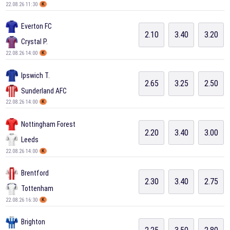
22.08.26 11:30
K
Everton FC
2.10
3.40
3.20
Crystal P.
22.08.26 14:00
K
Ipswich T.
2.65
3.25
2.50
Sunderland AFC
22.08.26 14:00
K
Nottingham Forest
2.20
3.40
3.00
Leeds
22.08.26 14:00
K
Brentford
2.30
3.40
2.75
Tottenham
22.08.26 16:30
K
Brighton