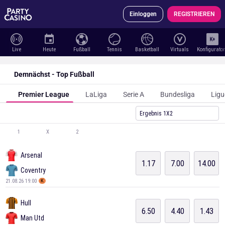
Einloggen
REGISTRIEREN
Live
Heute
Fußball
Tennis
Basketball
Virtuals
Konfigurato
Demnächst - Top Fußball
Premier League
LaLiga
Serie A
Bundesliga
Ligu
Ergebnis 1X2
1
X
2
Arsenal
1.17
7.00
14.00
Coventry
21.08.26 19:00
K
Hull
6.50
4.40
1.43
Man Utd