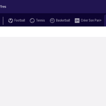
fres
Football
Tennis
Basketball
Créer Son Pari+