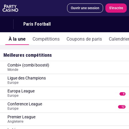
Ouvrir une session
S'inscrire
Paris Football
À la une
Compétitions
Coupons de paris
Calendrie
Meilleures compétitions
Combi+ (combi boosté)
Monde
Ligue des Champions
Europe
Europa League
9
Europe
Conference League
12
Europe
Premier League
Angleterre