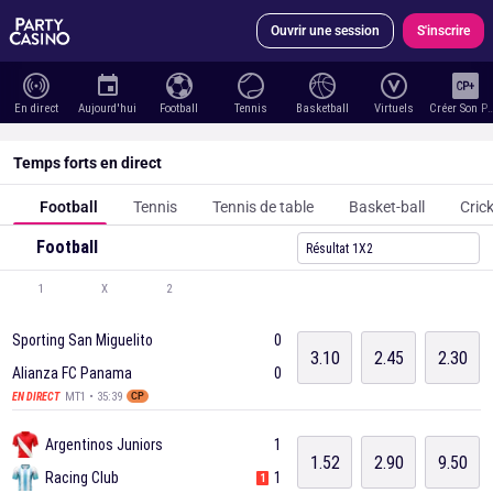
Ouvrir une session
S'inscrire
En direct
Aujourd'hui
Football
Tennis
Basketball
Virtuels
Créer Son 
Temps forts en direct
Football
Tennis
Tennis de table
Basket-ball
Cric
Football
Résultat 1X2
1
X
2
Sporting San Miguelito
0
3.10
2.45
2.30
Alianza FC Panama
0
MT1 • 35:39
EN DIRECT
CP
Argentinos Juniors
1
1.52
2.90
9.50
Racing Club
1
1