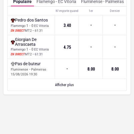
Populaire
Flamengo - EC Vitoria
Fluminense - Palmeiras
At
N'importe quand
1er
Dernier
Pedro dos Santos
-
-
3.40
1
0
Flamengo
EC Vitoria
EN DIRECT
MT2 • 61:31
Giorgian De
Arrascaeta
-
-
4.75
1
0
Flamengo
EC Vitoria
EN DIRECT
MT2 • 61:31
Pas de buteur
-
8.00
8.00
Fluminense
Palmeiras
15/08/2026 19:30
Afficher plus