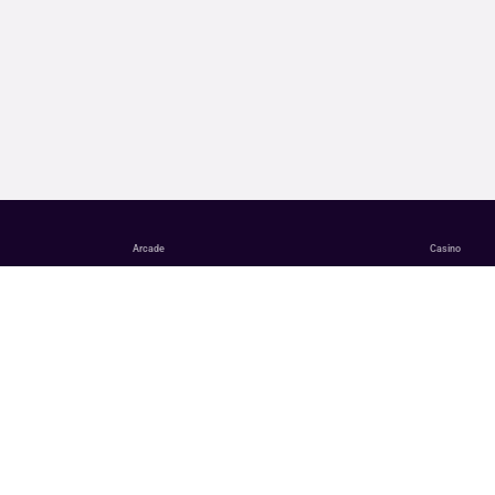
Arcade
Casino
English
Deutsch
English (Canada)
Français