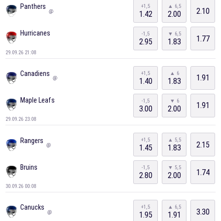
Panthers
+1,5
▲ 6,5
2.10
@
1.42
2.00
Hurricanes
-1,5
▼ 6,5
1.77
2.95
1.83
29.09.26 21:08
Canadiens
+1,5
▲ 6
1.91
@
1.40
1.83
Maple Leafs
-1,5
▼ 6
1.91
3.00
2.00
29.09.26 23:08
Rangers
+1,5
▲ 5,5
2.15
@
1.45
1.83
Bruins
-1,5
▼ 5,5
1.74
2.80
2.00
30.09.26 00:08
Canucks
+1,5
▲ 6,5
3.30
@
1.95
1.91