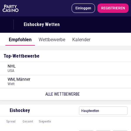
Einloggen
REGISTRIEREN
Eishockey Wetten
Empfohlen
Wettbewerbe
Kalender
Top-Wettbewerbe
NHL
USA
WM, Männer
Welt
ALLE WETTBEWERBE
Eishockey
Hauptwetten
Spread
Gesamt
Siegwette