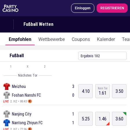
Einloggen
REGISTRIEREN
Fußball Wetten
Empfohlen
Wettbewerbe
Coupons
Kalender
Te
Fußball
Ergebnis 1X2
1
X
2
Nächstes Tor
Meizhou
3
Kein Tor
4.10
3.50
1.61
Foshan Nanshi FC
0
2. HZ • 80:43
LIVE
K
Nanjing City
1
5.25
1.46
3.60
Nantong Zhiyun FC
1
2. HZ • 77:06
LIVE
K