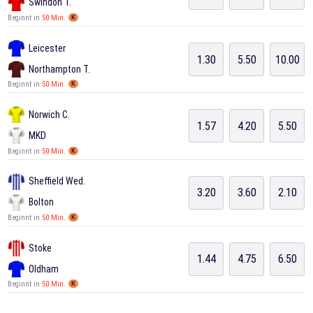
Swindon T.
Beginnt in
50 Min.
K
Leicester
1.30
5.50
10.00
Northampton T.
Beginnt in
50 Min.
K
Norwich C.
1.57
4.20
5.50
MKD
Beginnt in
50 Min.
K
Sheffield Wed.
3.20
3.60
2.10
Bolton
Beginnt in
50 Min.
K
Stoke
1.44
4.75
6.50
Oldham
Beginnt in
50 Min.
K