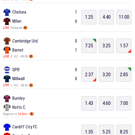
Chelsea
1
1.25
4.40
11.00
Milan
0
Halbzeit
LIVE
K
Cambridge Utd.
0
7.25
3.25
1.57
Barnet
1
2. HZ • 49:09
LIVE
K
QPR
0
2.37
3.20
2.85
Millwall
0
1. HZ • 08:42
LIVE
K
Burnley
1.43
4.60
7.00
Notts C.
Beginnt in
50 Min.
K
Cardiff City FC
1.35
5.25
8.25