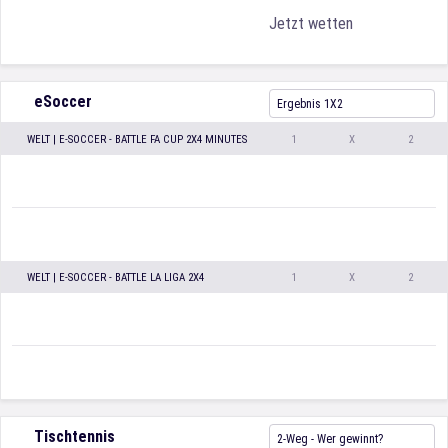
Jetzt wetten
eSoccer
Ergebnis 1X2
WELT | E-SOCCER - BATTLE FA CUP 2X4 MINUTES
1
X
2
WELT | E-SOCCER - BATTLE LA LIGA 2X4
1
X
2
Tischtennis
2-Weg - Wer gewinnt?