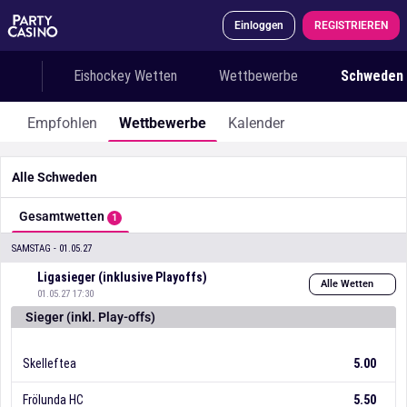
Einloggen
REGISTRIEREN
Eishockey Wetten
Wettbewerbe
Schweden
Empfohlen
Wettbewerbe
Kalender
Alle Schweden
Gesamtwetten
1
SAMSTAG - 01.05.27
Ligasieger (inklusive Playoffs)
Alle Wetten
01.05.27 17:30
Sieger (inkl. Play-offs)
Skelleftea
5.00
Frölunda HC
5.50