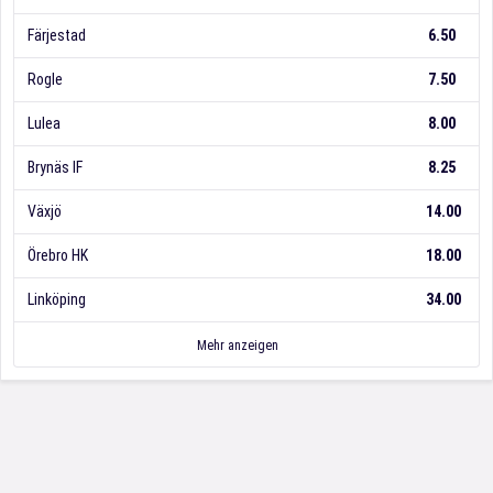
Färjestad
6.50
Rogle
7.50
Lulea
8.00
Brynäs IF
8.25
Växjö
14.00
Örebro HK
18.00
Linköping
34.00
Skelleftea
Frölunda HC
Färjestad
Rogle
Lulea
Brynäs IF
Växjö
Örebro HK
Linköping
Malmö Redhawks
HV 71
Timrå IK
Djurgarden
Björklöven
14.00
18.00
34.00
34.00
41.00
41.00
41.00
67.00
5.00
5.50
6.50
7.50
8.00
8.25
Mehr anzeigen