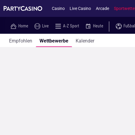
Casino
Live Casino
Arcade
Sportwette
Home
Live
A-Z Sport
Heute
Fußbal
Empfohlen
Wettbewerbe
Kalender
Top-
Eishockey Wet
Wettbewerbe
N
H
Alle Deutschland
L
U
S
A
W
Gesamtwetten
1
M
,
W
SAMSTAG - 01.05.27
M
e
ä
l
Ligasieger
n
t
Alle
(inklusive
n
Alle Wetten
Länder
Playoffs)
e
01.05.27 17:30
r
USA
Sieger