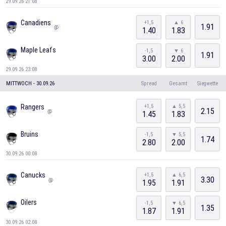
29.09.26 21:08
Canadiens
+1,5
▲ 6
1.91
@
1.40
1.83
Maple Leafs
-1,5
▼ 6
1.91
3.00
2.00
29.09.26 23:08
MITTWOCH - 30.09.26
Spread
Gesamt
Siegwette
Rangers
+1,5
▲ 5,5
2.15
@
1.45
1.83
Bruins
-1,5
▼ 5,5
1.74
2.80
2.00
30.09.26 00:08
Canucks
+1,5
▲ 6,5
3.30
@
1.95
1.91
Oilers
-1,5
▼ 6,5
1.35
1.87
1.91
30.09.26 02:08