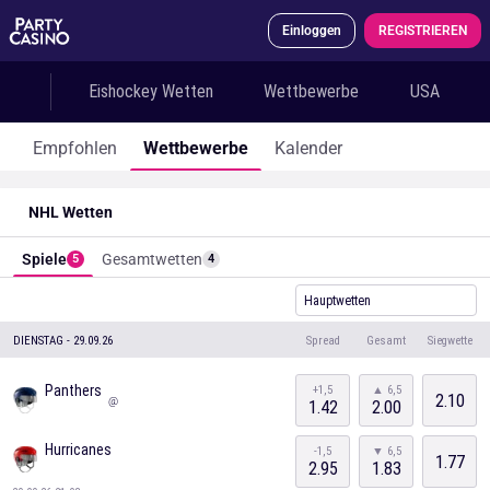
Einloggen
REGISTRIEREN
Eishockey Wetten
Wettbewerbe
USA
Empfohlen
Wettbewerbe
Kalender
NHL Wetten
Spiele
Gesamtwetten
5
4
Hauptwetten
DIENSTAG - 29.09.26
Spread
Gesamt
Siegwette
Panthers
+1,5
▲ 6,5
2.10
@
1.42
2.00
Hurricanes
-1,5
▼ 6,5
1.77
2.95
1.83