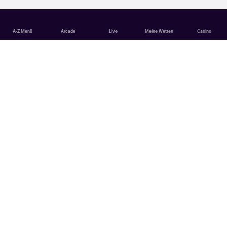
A-Z Menü
Arcade
Live
Meine Wetten
Casino
English
Deutsch
English (Canada)
Français
KUNDENSERVICE
Wir sind immer für Sie da – 24 Stunden am Tag, 365 Tage im Jahr!
KONTAKT