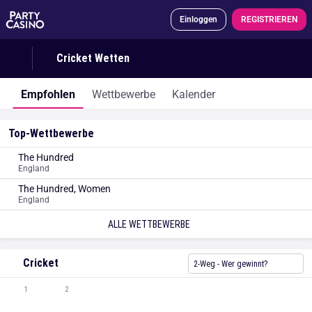
Einloggen
REGISTRIEREN
Cricket Wetten
Empfohlen
Wettbewerbe
Kalender
Top-Wettbewerbe
The Hundred
England
The Hundred, Women
England
ALLE WETTBEWERBE
Cricket
2-Weg - Wer gewinnt?
1
2