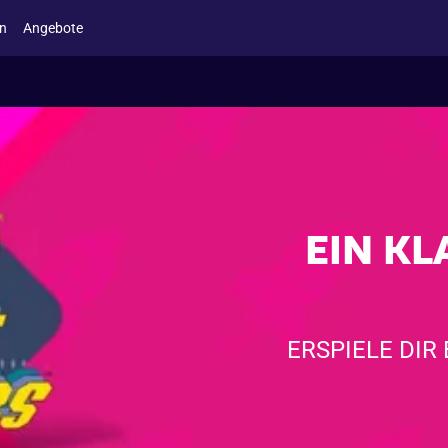
n
Angebote
EIN KL
ERSPIELE DIR