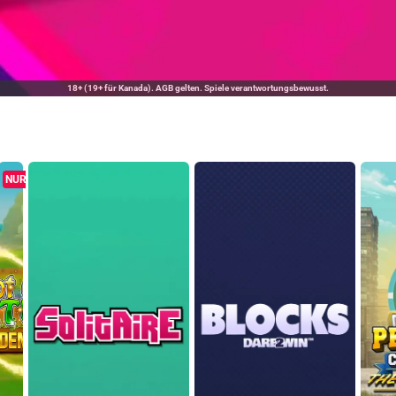
18+ (19+ für Kanada). AGB gelten. Spiele verantwortungsbewusst.
NUR BEI UNS