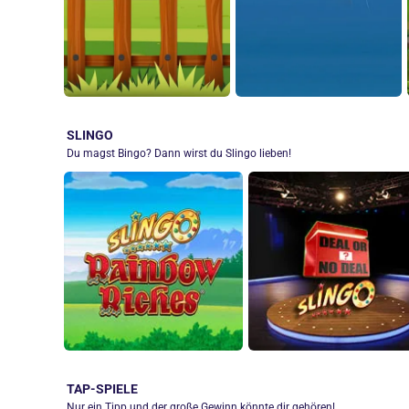
SLINGO
Du magst Bingo? Dann wirst du Slingo lieben!
TAP-SPIELE
Nur ein Tipp und der große Gewinn könnte dir gehören!