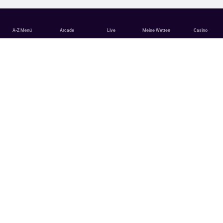
A-Z Menü
Arcade
Live
Meine Wetten
Casino
English
Deutsch
English (Canada)
Français
KUNDENSERVICE
Wir sind immer für Sie da – 24 Stunden am Tag, 365 Tage im Jahr!
KONTAKT