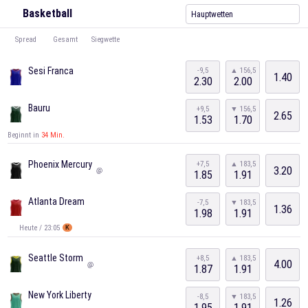
Basketball
Hauptwetten
Spread
Gesamt
Siegwette
Sesi Franca
-9,5
▲ 156,5
1.40
2.30
2.00
Bauru
+9,5
▼ 156,5
2.65
1.53
1.70
Beginnt in
34 Min.
Phoenix Mercury
+7,5
▲ 183,5
3.20
@
1.85
1.91
Atlanta Dream
-7,5
▼ 183,5
1.36
1.98
1.91
Heute / 23:05
K
Seattle Storm
+8,5
▲ 183,5
4.00
@
1.87
1.91
New York Liberty
-8,5
▼ 183,5
1.26
1.95
1.91