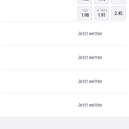
+3,5
▼ 169,5
2.45
1.98
1.91
Jetzt wetten
Jetzt wetten
Jetzt wetten
Jetzt wetten