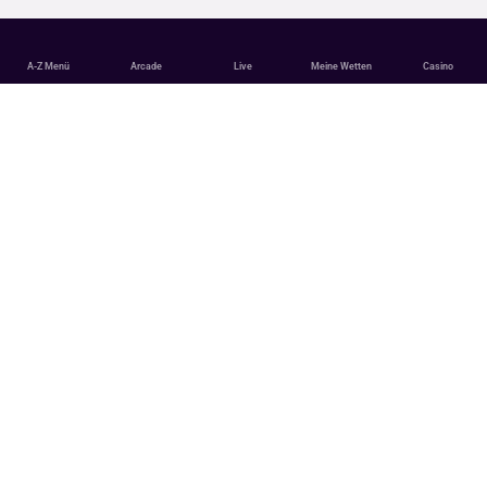
A-Z Menü
Arcade
Live
Meine Wetten
Casino
English
Deutsch
English (Canada)
Français
KUNDENSERVICE
Wir sind immer für Sie da – 24 Stunden am Tag, 365 Tage im Jahr!
KONTAKT