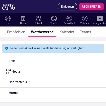
Einloggen
REGISTRIEREN
Live
Heute
Fußball
Tennis
Basketball
Virtuals
Konfigurato
Empfohlen
Wettbewerbe
Kalender
Teams
Leider sind aktuell keine Events für diese Region verfügbar.
Live
AUG.
Heute
08
Sportarten A-Z
Home