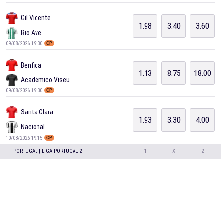
Gil Vicente
1.98
3.40
3.60
Rio Ave
09/08/2026 19:30
CP
Benfica
1.13
8.75
18.00
Académico Viseu
09/08/2026 19:30
CP
Santa Clara
1.93
3.30
4.00
Nacional
10/08/2026 19:15
CP
PORTUGAL | LIGA PORTUGAL 2
1
X
2