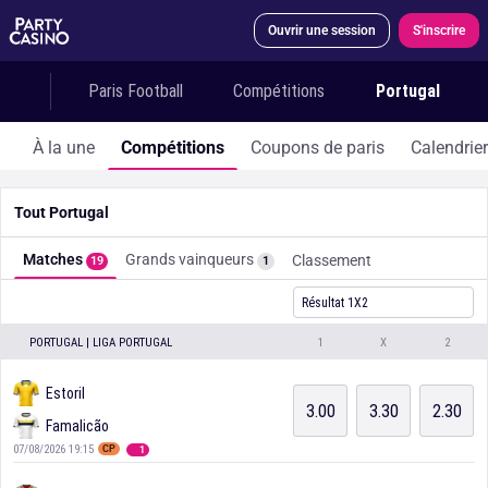
Ouvrir une session
S'inscrire
Paris Football
Compétitions
Portugal
À la une
Compétitions
Coupons de paris
Calendrier
Tout Portugal
Matches
Grands vainqueurs
Classement
19
1
Résultat 1X2
PORTUGAL | LIGA PORTUGAL
1
X
2
Estoril
3.00
3.30
2.30
Famalicão
07/08/2026 19:15
CP
1