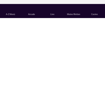
A-Z Menü
Arcade
Live
Meine Wetten
Casino
English
Deutsch
English (Canada)
Français
KUNDENSERVICE
Wir sind immer für Sie da – 24 Stunden am Tag, 365 Tage im Jahr!
KONTAKT