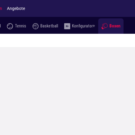
n
Angebote
l
Tennis
Basketball
Konfigurator+
Boxen
Wettbewerbe
Welt
Leichtgewicht
4.33