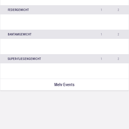
FEDERGEWICHT
1
2
BANTAMGEWICHT
1
2
SUPER-FLIEGENGEWICHT
1
2
Mehr Events