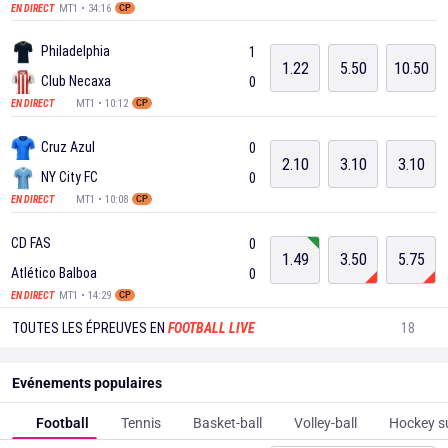
MT1 • 34:16
EN DIRECT
CP
Philadelphia
1
1.22
5.50
10.50
Club Necaxa
0
MT1 • 10:12
EN DIRECT
CP
Cruz Azul
0
2.10
3.10
3.10
NY City FC
0
MT1 • 10:08
EN DIRECT
CP
CD FAS
0
1.49
3.50
5.75
Atlético Balboa
0
MT1 • 14:29
EN DIRECT
CP
TOUTES LES ÉPREUVES EN
FOOTBALL LIVE
18
Evénements populaires
Football
Tennis
Basket-ball
Volley-ball
Hockey s