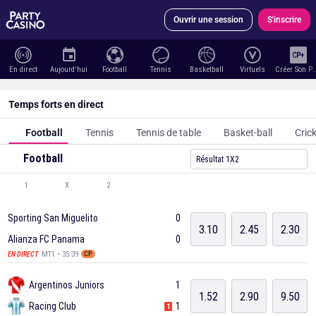
Ouvrir une session
S'inscrire
En direct
Aujourd'hui
Football
Tennis
Basketball
Virtuels
Créer Son 
Temps forts en direct
Football
Tennis
Tennis de table
Basket-ball
Cric
Football
Résultat 1X2
1
X
2
Sporting San Miguelito
0
3.10
2.45
2.30
Alianza FC Panama
0
MT1 • 35:39
EN DIRECT
CP
Argentinos Juniors
1
1.52
2.90
9.50
Racing Club
1
1