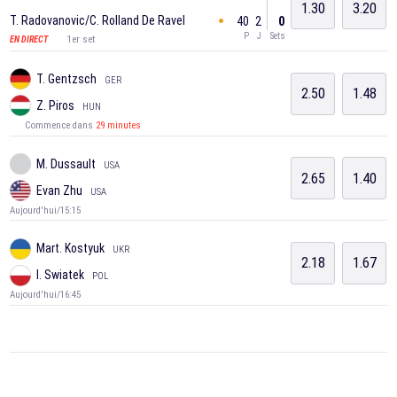
1.30
3.20
T. Radovanovic/C. Rolland De Ravel
40
2
0
P
J
Sets
1er set
EN DIRECT
T. Gentzsch
GER
2.50
1.48
Z. Piros
HUN
Commence dans
29 minutes
M. Dussault
USA
2.65
1.40
Evan Zhu
USA
Aujourd'hui/15:15
Mart. Kostyuk
UKR
2.18
1.67
I. Swiatek
POL
Aujourd'hui/16:45