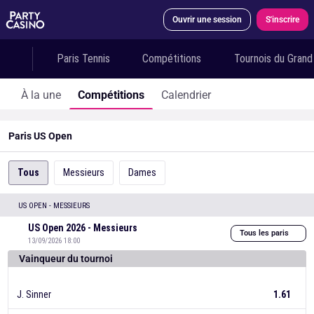
Ouvrir une session
S'inscrire
Paris Tennis
Compétitions
Tournois du Gran
À la une
Compétitions
Calendrier
Paris US Open
Tous
Messieurs
Dames
US OPEN - MESSIEURS
US Open 2026 - Messieurs
Tous les paris
13/09/2026 18:00
Vainqueur du tournoi
J. Sinner
1.61