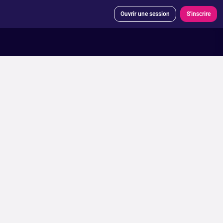
Ouvrir une session
S'inscrire
Media
Choisissez une compétition
Choisissez
dans la liste
des
compétitions
en live pour
afficher le
media.
Mes
Coupon
Paris