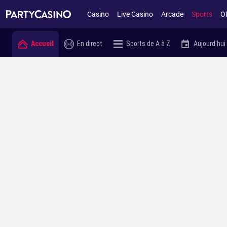
Casino
Live Casino
Arcade
Sports
Of
Accueil
En direct
Sports de A à Z
Aujourd'hui
Sports phares
F
o
o
T
t
e
b
n
a
B
n
l
a
i
l
s
s
V
k
o
e
l
t
D
l
-
a
e
b
r
y
a
H
t
-
l
o
s
b
l
c
a