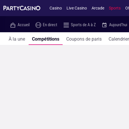
Casino
Live Casino
Arcade
Sports
Of
Accueil
En direct
Sports de A à Z
Aujourd'hui
À la une
Compétitions
Coupons de paris
Calendrier
Meilleures
Paris Football
compétitions
C
o
m
M
b
o
i
n
L
+
d
i
(
e
g
E
c
u
u
o
e
r
E
m
d
o
u
9
b
e
p
r
E
i
s
e
o
u
b
C
p
r
C
o
h
a
o
o
12