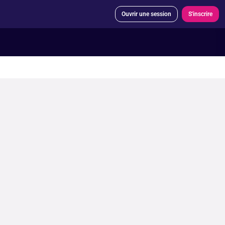
Ouvrir une session
S'inscrire
Media
Choisissez une compétition
Choisissez
dans la liste
des
compétitions
en live pour
afficher le
media.