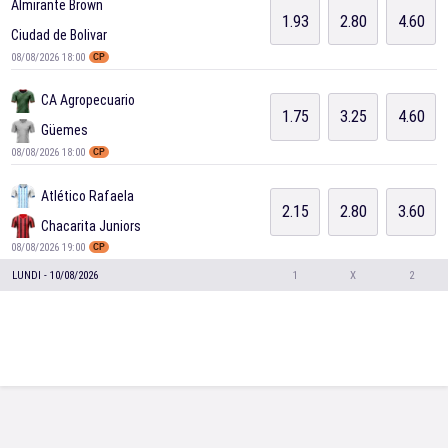
Almirante Brown
1.93
2.80
4.60
Ciudad de Bolivar
08/08/2026 18:00
CP
CA Agropecuario
1.75
3.25
4.60
Güemes
08/08/2026 18:00
CP
Atlético Rafaela
2.15
2.80
3.60
Chacarita Juniors
08/08/2026 19:00
CP
LUNDI - 10/08/2026
1
X
2