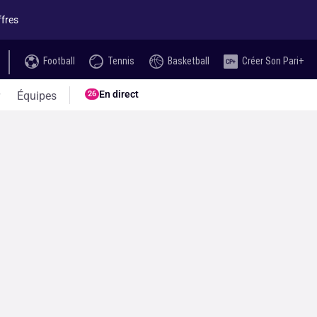
fres
Football
Tennis
Basketball
Créer Son Pari+
En direct
26
Équipes