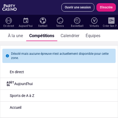
Ouvrir une session
S'inscrire
En direct
Aujourd'hui
Football
Tennis
Basketball
Virtuels
Créer Son 
À la une
Compétitions
Calendrier
Équipes
Désolé mais aucune épreuve n'est actuellement disponible pour cette
zone.
En direct
AOÛT
Aujourd'hui
06
Sports de A à Z
Accueil