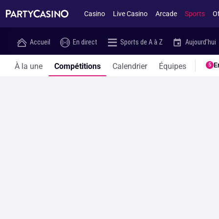
Casino
Live Casino
Arcade
Sports
Of
Accueil
En direct
Sports de A à Z
Aujourd'hui
E
5
À la une
Compétitions
Calendrier
Équipes
Meilleures
compétitions
Désolé mais
aucune
N
épreuve n'est
B
actuellement
A
A
disponible
m
pour cette
é
N
zone.
ri
C
q
A
A
u
A
m
E
e
é
E
n
d
ri
u
d
u
q
r
E
A
ir
N
AOÛT
u
o
u
08
u
e
o
e
l
r
M
j
c
r
d
i
o
a
S
o