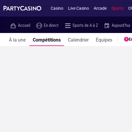
Casino
Live Casino
Arcade
Sports
Of
Accueil
En direct
Sports de A à Z
Aujourd'hui
E
2
À la une
Compétitions
Calendrier
Équipes
Meilleures
compétitions
Désolé mais
aucune
N
épreuve n'est
B
actuellement
A
A
disponible
m
pour cette
é
N
zone.
ri
C
q
A
A
u
A
m
E
e
é
E
n
d
ri
u
d
u
q
r
E
A
ir
N
AOÛT
u
o
u
05
u
e
o
e
l
r
M
j
c
r
d
i
o
a
S
o