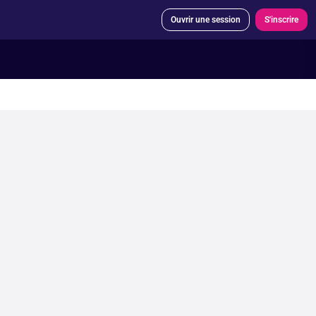
Ouvrir une session
S'inscrire
Media
Choisissez une compétition
Choisissez
dans la liste
des
compétitions
en live pour
afficher le
media.