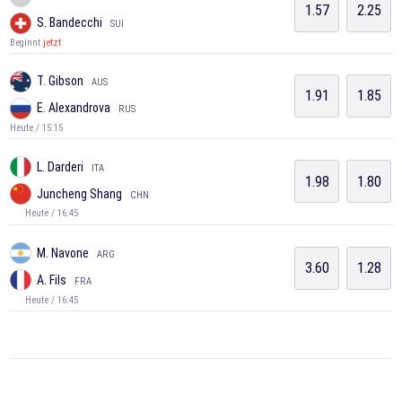
1.57
2.25
S. Bandecchi
SUI
Beginnt
jetzt
T. Gibson
AUS
1.91
1.85
E. Alexandrova
RUS
Heute / 15:15
L. Darderi
ITA
1.98
1.80
Juncheng Shang
CHN
Heute / 16:45
M. Navone
ARG
3.60
1.28
A. Fils
FRA
Heute / 16:45