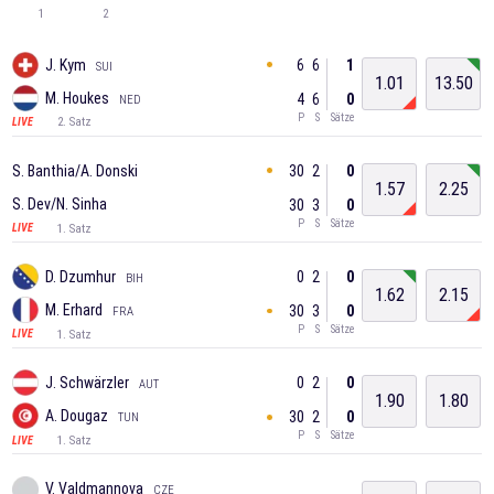
1
2
6
6
1
J. Kym
SUI
1.01
13.50
M. Houkes
4
6
0
NED
P
S
Sätze
2. Satz
LIVE
30
2
0
S. Banthia/A. Donski
1.57
2.25
S. Dev/N. Sinha
30
3
0
P
S
Sätze
1. Satz
LIVE
0
2
0
D. Dzumhur
BIH
1.62
2.15
M. Erhard
30
3
0
FRA
P
S
Sätze
1. Satz
LIVE
0
2
0
J. Schwärzler
AUT
1.90
1.80
A. Dougaz
30
2
0
TUN
P
S
Sätze
1. Satz
LIVE
V. Valdmannova
CZE