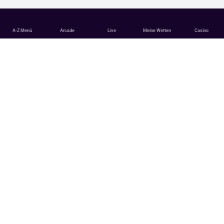
A-Z Menü
Arcade
Live
Meine Wetten
Casino
English
Deutsch
English (Canada)
Français
KUNDENSERVICE
Wir sind immer für Sie da – 24 Stunden am Tag, 365 Tage im Jahr!
KONTAKT