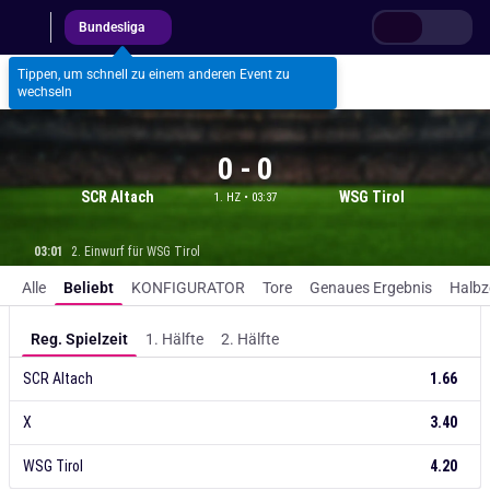
Bundesliga
Einloggen
REGISTRIEREN
Tippen, um schnell zu einem anderen Event zu
wechseln
0
-
0
SCR Altach
WSG Tirol
1. HZ • 03:37
03:01
2. Einwurf für WSG Tirol
Spielresultat
Alle
Beliebt
KONFIGURATOR
Tore
Genaues Ergebnis
K
Halbz
Reg. Spielzeit
1. Hälfte
2. Hälfte
SCR Altach
1.66
X
3.40
WSG Tirol
4.20