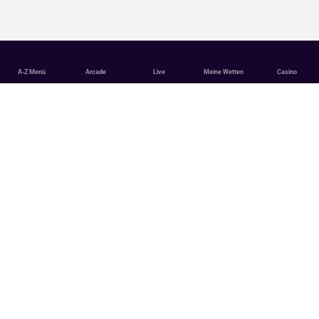
A-Z Menü
Arcade
Live
Meine Wetten
Casino
English
Deutsch
English (Canada)
Français
KUNDENSERVICE
Wir sind immer für Sie da – 24 Stunden am Tag, 365 Tage im Jahr!