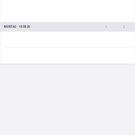
MONTAG - 10.08.26
1
2