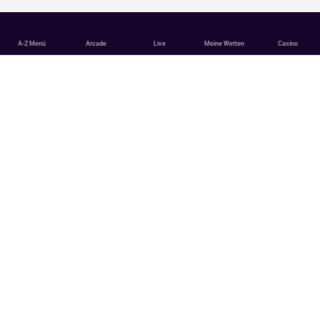
A-Z Menü
Arcade
Live
Meine Wetten
Casino
English
Deutsch
English (Canada)
Français
KUNDENSERVICE
Wir sind immer für Sie da – 24 Stunden am Tag, 365 Tage im Jahr!
KONTAKT