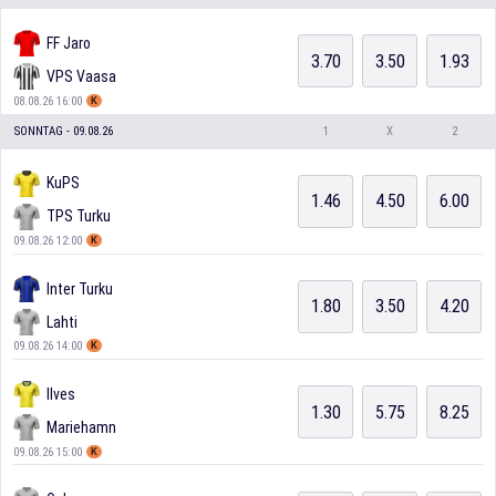
FF Jaro
3.70
3.50
1.93
VPS Vaasa
08.08.26 16:00
K
SONNTAG - 09.08.26
1
X
2
KuPS
1.46
4.50
6.00
TPS Turku
09.08.26 12:00
K
Inter Turku
1.80
3.50
4.20
Lahti
09.08.26 14:00
K
Ilves
1.30
5.75
8.25
Mariehamn
09.08.26 15:00
K