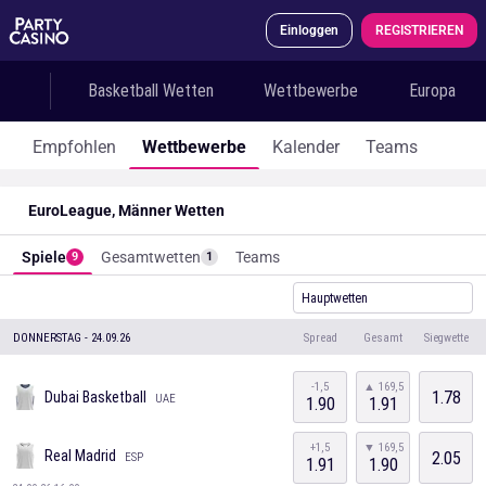
Einloggen
REGISTRIEREN
Basketball Wetten
Wettbewerbe
Europa
Empfohlen
Wettbewerbe
Kalender
Teams
EuroLeague, Männer Wetten
Spiele
Gesamtwetten
Teams
9
1
Hauptwetten
DONNERSTAG - 24.09.26
Spread
Gesamt
Siegwette
-1,5
▲ 169,5
1.78
Dubai Basketball
UAE
1.90
1.91
+1,5
▼ 169,5
Real Madrid
2.05
ESP
1.91
1.90