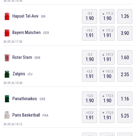
24.09.26 16:00
-9,5
▲ 171,5
1.26
Hapoel Tel-Aviv
ISR
1.90
1.90
+9,5
▼ 171,5
Bayern München
3.90
GER
1.91
1.91
24.09.26 17:00
-3,5
▲ 167,5
1.60
Roter Stern
SRB
1.90
1.91
+3,5
▼ 167,5
Zalgiris
2.35
LTU
1.91
1.90
24.09.26 18:00
-12,5
▲ 172,5
1.16
Panathinaikos
GRE
1.90
1.90
+12,5
▼ 172,5
Paris Basketball
5.25
FRA
1.91
1.91
24.09.26 18:15