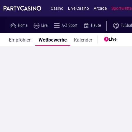
Casino
Live Casino
Arcade
Sportwette
Home
Live
A-Z Sport
Heute
Fußbal
Live
1
Empfohlen
Wettbewerbe
Kalender
Top-
American Footb
Wettbewerbe
N
F
L
U
S
A
N
C
A
U
A
S
F
A
Alle
Länder
Kanada