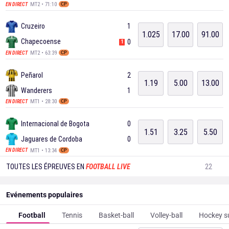
MT2 • 71:10
EN DIRECT
CP
Cruzeiro
1
1.025
17.00
91.00
Chapecoense
0
1
MT2 • 63:39
EN DIRECT
CP
Peñarol
2
1.19
5.00
13.00
Wanderers
1
MT1 • 28:30
EN DIRECT
CP
Internacional de Bogota
0
1.51
3.25
5.50
Jaguares de Cordoba
0
MT1 • 13:34
EN DIRECT
CP
TOUTES LES ÉPREUVES EN
FOOTBALL LIVE
22
Evénements populaires
Football
Tennis
Basket-ball
Volley-ball
Hockey s