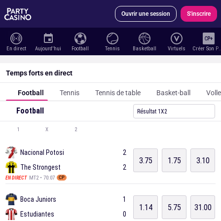
Ouvrir une session
S'inscrire
En direct
Aujourd'hui
Football
Tennis
Basketball
Virtuels
Créer Son 
Temps forts en direct
Football
Tennis
Tennis de table
Basket-ball
Volle
Football
Résultat 1X2
1
X
2
Nacional Potosi
2
3.75
1.75
3.10
The Strongest
2
MT2 • 70:07
EN DIRECT
CP
Boca Juniors
1
1.14
5.75
31.00
Estudiantes
0