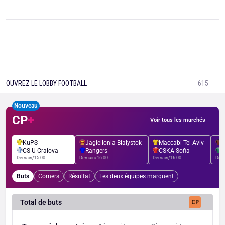
OUVREZ LE LOBBY FOOTBALL
615
Nouveau
CP
+
Voir tous les marchés
KuPS
Jagiellonia Bialystok
Maccabi Tel-Aviv
L
CS U Craiova
Rangers
CSKA Sofia
Demain/15:00
Demain/16:00
Demain/16:00
Dema
Buts
Corners
Résultat
Les deux équipes marquent
Total de buts
CP