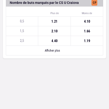
Nombre de buts marqués par le CS U Craiova
CP
Plus de
Moins de
0,5
1.21
4.10
1,5
2.10
1.66
2,5
4.40
1.19
Afficher plus