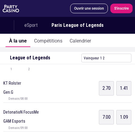
Ouvrir une session
S'inscrire
eSport
Paris League of Legends
À la une
Compétitions
Calendrier
League of Legends
Vainqueur 1 2
1
2
KT Rolster
2.70
1.41
Gen.G
Demain/08:00
DetonatioN FocusMe
7.00
1.09
GAM Esports
Demain/09:00