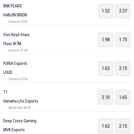
BNK FEARX
1.52
2.37
HANJIN BRION
Demain/10:00
Vivo Keyd Stars
1.98
1.73
Fluxo W7M
Demain/21:00
FURIA Esports
1.62
2.15
LOUD
Demain/23:00
T1
2.10
1.65
Hanwha Life Esports
08/08/2026 08:00
Deep Cross Gaming
1.62
2.15
MVK Esports