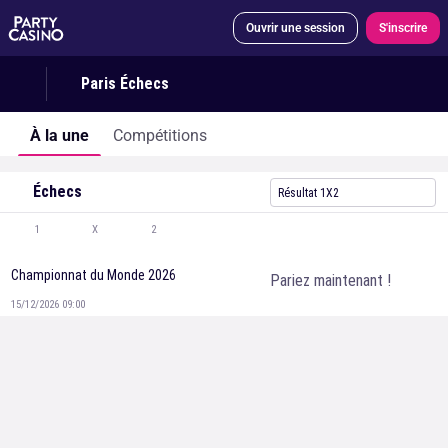
Ouvrir une session
S'inscrire
Paris Échecs
À la une
Compétitions
Échecs
Résultat 1X2
1
X
2
Championnat du Monde 2026
Pariez maintenant !
15/12/2026 09:00