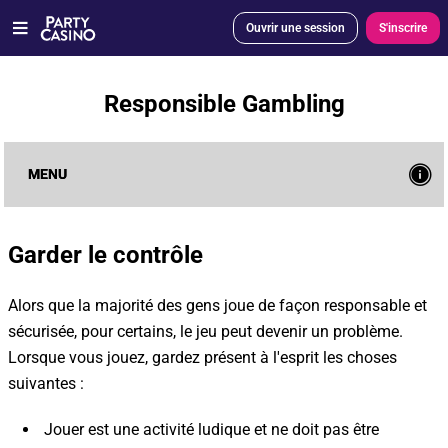
Ouvrir une session
S'inscrire
Responsible Gambling
Notre approche
Notre politique
Garder le contrôle
Limites de dépôt
Pause et Auto-exclusion
Sécurité du compte et Conditions Générales
Autres sources d'aide
Garder le contrôle
Alors que la majorité des gens joue de façon responsable et
sécurisée, pour certains, le jeu peut devenir un problème.
Lorsque vous jouez, gardez présent à l'esprit les choses
suivantes :
Jouer est une activité ludique et ne doit pas être