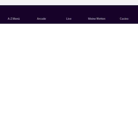
A-Z Menü
Arcade
Live
Meine Wetten
Casino
English
Deutsch
English (Canada)
Français
KUNDENSERVICE
Wir sind immer für Sie da – 24 Stunden am Tag, 365 Tage im Jahr!
KONTAKT