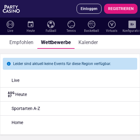
Einloggen
REGISTRIEREN
Live
Heute
Fußball
Tennis
Basketball
Virtuals
Konfigurato
Empfohlen
Wettbewerbe
Kalender
Leider sind aktuell keine Events für diese Region verfügbar.
Live
AUG.
Heute
07
Sportarten A-Z
Home