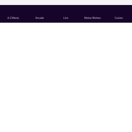
A-Z Menü
Arcade
Live
Meine Wetten
Casino
English
Deutsch
English (Canada)
Français
KUNDENSERVICE
Wir sind immer für Sie da – 24 Stunden am Tag, 365 Tage im Jahr!
KONTAKT